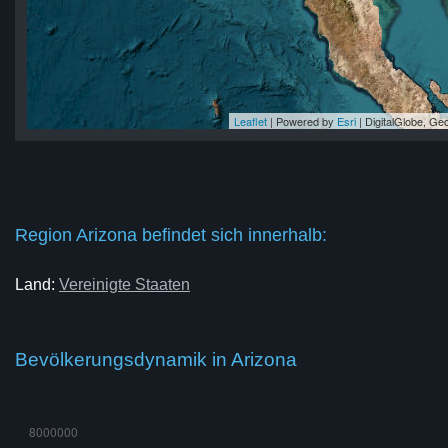
Leaflet
| Powered by
Esri
|
DigitalGlobe, G
na
na
na
na
ona
Region Arizona befindet sich innerhalb:
Land:
Vereinigte Staaten
Bevölkerungsdynamik in Arizona