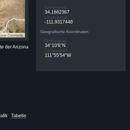
Breitengrad
34.1682367
Längengrad
-111.9317448
Geografische Koordinaten
S User Community
Breitengrad
34°10′6″N
rte der Arizona
Längengrad
111°55′54″W
afik
Tabelle