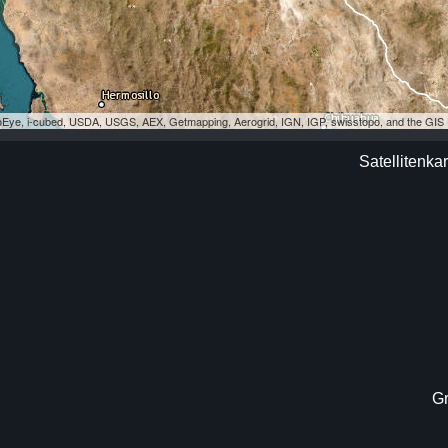
eoEye, i-cubed, USDA, USGS, AEX, Getmapping, Aerogrid, IGN, IGP, swisstopo, and the GI
Satellitenka
Gr