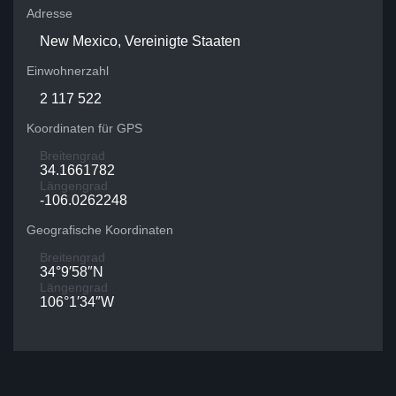
Adresse
New Mexico, Vereinigte Staaten
Einwohnerzahl
2 117 522
Koordinaten für GPS
Breitengrad
34.1661782
Längengrad
-106.0262248
Geografische Koordinaten
Breitengrad
34°9′58″N
Längengrad
106°1′34″W