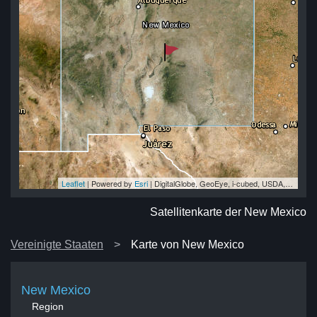
Leaflet
| Powered by
Esri
|
DigitalGlobe, GeoEye, i-cubed, USDA, USGS, AEX, Getmapping, Aerogrid, IGN, IGP, swisstopo, and the GIS User Community
co
co
co
co
co
Satellitenkarte der New Mexico
Vereinigte Staaten
Karte von New Mexico
New Mexico
Region