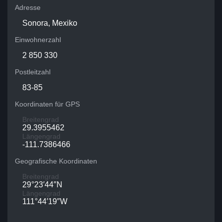
Adresse
Sonora, Mexiko
Einwohnerzahl
2 850 330
Postleitzahl
83-85
Koordinaten für GPS
Breitengrad
29.3955462
Längengrad
-111.7386466
Geografische Koordinaten
Breitengrad
29°23′44″N
Längengrad
111°44′19″W