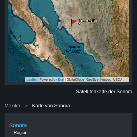
Leaflet
| Powered by
Esri
|
DigitalGlobe, GeoEye, i-cubed, USDA, USGS, AEX, Getmapping, Aerogrid, IGN, IGP, swisstopo, and the GIS User Community
ra
ra
ra
ra
ra
Satellitenkarte der Sonora
Mexiko
Karte von Sonora
Sonora
Region