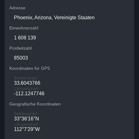
Adresse
Phoenix, Arizona, Vereinigte Staaten
Einwohnerzahl
1 608 139
Postleitzahl
85003
Koordinaten für GPS
Breitengrad
33.6043766
Längengrad
-112.1247746
Geografische Koordinaten
Breitengrad
33°36′16″N
Längengrad
112°7′29″W