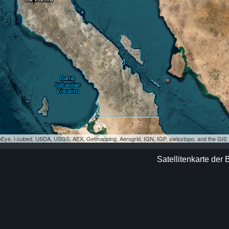
eoEye, i-cubed, USDA, USGS, AEX, Getmapping, Aerogrid, IGN, IGP, swisstopo, and the GI
Satellitenkarte der 