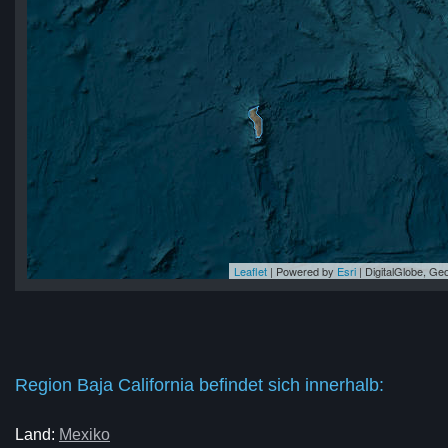
Leaflet
| Powered by
Esri
|
DigitalGlobe, G
nia
nia
nia
ia
nia
Region Baja California befindet sich innerhalb:
Land:
Mexiko