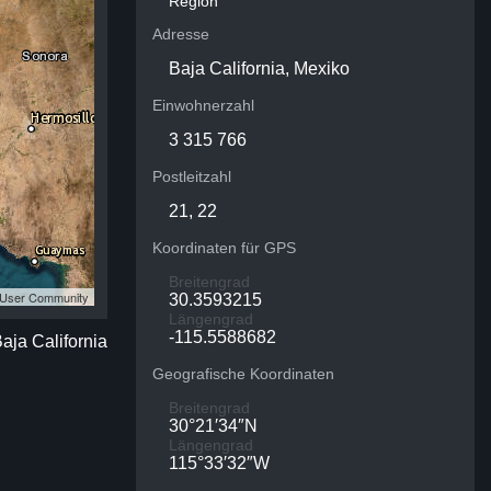
Region
Adresse
Baja California, Mexiko
Einwohnerzahl
3 315 766
Postleitzahl
21, 22
Koordinaten für GPS
Breitengrad
S User Community
30.3593215
Längengrad
-115.5588682
Baja California
Geografische Koordinaten
Breitengrad
30°21′34″N
Längengrad
115°33′32″W