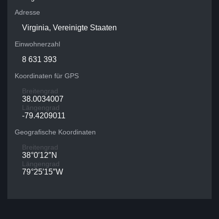
Adresse
Virginia, Vereinigte Staaten
Einwohnerzahl
8 631 393
Koordinaten für GPS
Breitengrad
38.0034007
Längengrad
-79.4209011
Geografische Koordinaten
Breitengrad
38°0′12″N
Längengrad
79°25′15″W