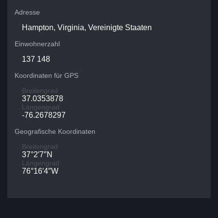
Adresse
Hampton, Virginia, Vereinigte Staaten
Einwohnerzahl
137 148
Koordinaten für GPS
Breitengrad
37.0353878
Längengrad
-76.2678297
Geografische Koordinaten
Breitengrad
37°2′7″N
Längengrad
76°16′4″W