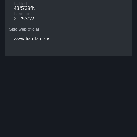
Latitud
43°5′39″N
Longitud
2°1′53″W
Sitio web oficial
www.lizartza.eus