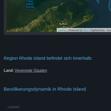
Leaflet
| Powered by
Esri
|
DigitalGlobe, G
nd
nd
nd
nd
nd
Region Rhode Island befindet sich innerhalb:
Land:
Vereinigte Staaten
Bevölkerungsdynamik in Rhode Island