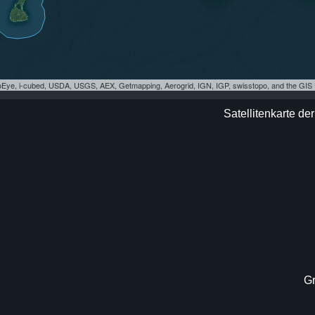
eoEye, i-cubed, USDA, USGS, AEX, Getmapping, Aerogrid, IGN, IGP, swisstopo, and the GI
Satellitenkarte de
Gr