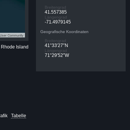
Breitengrad
41.557385
Längengrad
-71.4979145
Geografische Koordinaten
S User Community
Breitengrad
41°33′27″N
r Rhode Island
Längengrad
71°29′52″W
afik
Tabelle