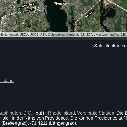
eoEye, i-cubed, USDA, USGS, AEX, Getmapping, Aerogrid, IGN, IGP, swisstopo, and the GI
Satellitenkarte 
 Island
ashington, D.C.
liegt in
Rhode Island
,
Vereinigte Staaten
. Die 
 sich in der Nähe von Providence. Sie können Providence auf 
 (Breitengrad), -71.4211 (Längengrad).