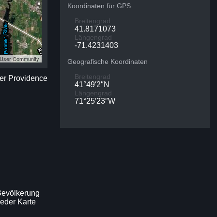
Koordinaten für GPS
Breitengrad
41.8171073
Längengrad
-71.4231403
S User Community
Geografische Koordinaten
Breitengrad
der Providence
41°49′2″N
Längengrad
71°25′23″W
Bevölkerung
jeder Karte