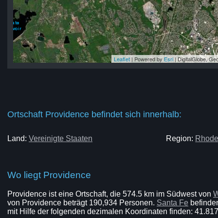
Leaflet
| Powered by
Esri
|
DigitalGlobe, G
ce
ce
ce
ce
ce
Ortschaft Providence befindet sich innerhalb:
Land:
Vereinigte Staaten
Region:
Rhode
Wo liegt Providence
Providence ist eine Ortschaft, die 574.5 km im Südwest von
W
von Providence beträgt 190,934 Personen.
Santa Fe
befinden
mit Hilfe der folgenden dezimalen Koordinaten finden: 41.817