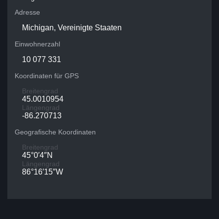
Adresse
Michigan, Vereinigte Staaten
Einwohnerzahl
10 077 331
Koordinaten für GPS
Breitengrad
45.0010954
Längengrad
-86.270713
Geografische Koordinaten
Breitengrad
45°0′4″N
Längengrad
86°16′15″W