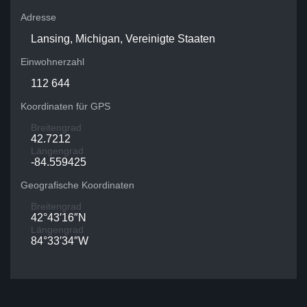
Adresse
Lansing, Michigan, Vereinigte Staaten
Einwohnerzahl
112 644
Koordinaten für GPS
Breitengrad
42.7212
Längengrad
-84.559425
Geografische Koordinaten
Breitengrad
42°43′16″N
Längengrad
84°33′34″W