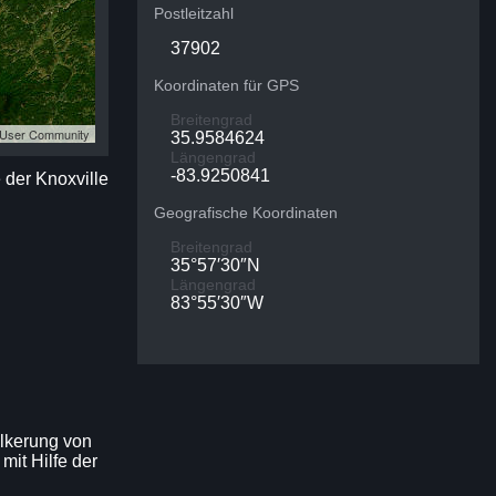
Postleitzahl
37902
Koordinaten für GPS
Breitengrad
S User Community
35.9584624
Längengrad
-83.9250841
e der Knoxville
Geografische Koordinaten
Breitengrad
35°57′30″N
Längengrad
83°55′30″W
ölkerung von
mit Hilfe der