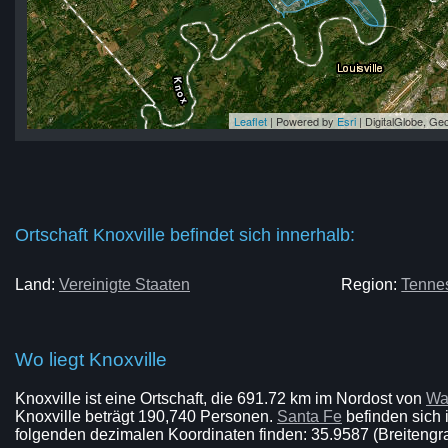
Leaflet
| Powered by
Esri
|
DigitalGlobe, G
le
lle
lle
le
lle
Ortschaft Knoxville befindet sich innerhalb:
Land:
Vereinigte Staaten
Region:
Tenne
Wo liegt Knoxville
Knoxville ist eine Ortschaft, die 691.72 km im Nordost von
Wa
Knoxville beträgt 190,740 Personen.
Santa Fe
befinden sich i
folgenden dezimalen Koordinaten finden: 35.9587 (Breitengr