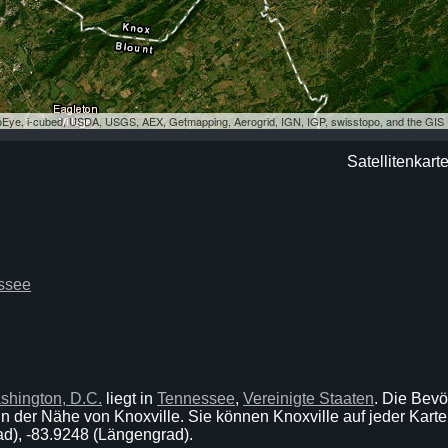
eoEye, i-cubed, USDA, USGS, AEX, Getmapping, Aerogrid, IGN, IGP, swisstopo, and the GI
Satellitenkart
ssee
shington, D.C.
liegt in
Tennessee
,
Vereinigte Staaten
. Die Bev
n der Nähe von Knoxville. Sie können Knoxville auf jeder Karte 
ad), -83.9248 (Längengrad).