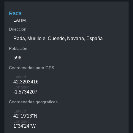
Rada
EATIM
Dirección
Rada, Murillo el Cuende, Navarra, España
Población
596
Coordenadas para GPS
Latitud
42.3203416
Longitud
-1.5734207
Coordenadas geograficas
Latitud
42°19′13″N
Longitud
1°34′24″W