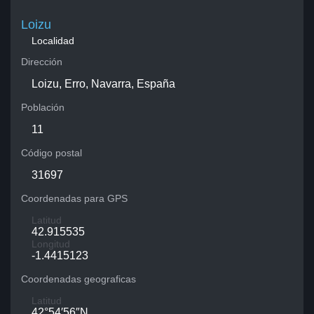
Loizu
Localidad
Dirección
Loizu, Erro, Navarra, España
Población
11
Código postal
31697
Coordenadas para GPS
Latitud
42.915535
Longitud
-1.4415123
Coordenadas geograficas
Latitud
42°54′56″N