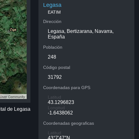
Legasa
EATIM
Dirección
Legasa, Bertizarana, Navarra,
España
Población
248
Código postal
31792
Coordenadas para GPS
S User Community
Latitud
43.1296823
Longitud
ital de Legasa
-1.6438062
Coordenadas geograficas
Latitud
43°7′47″N