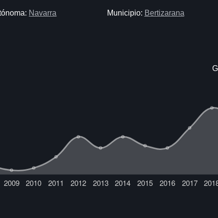
tónoma:
Navarra
Municipio:
Bertizarana
G