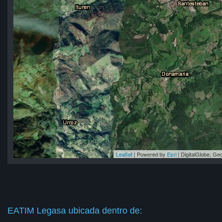
Leaflet
| Powered by
Esri
|
DigitalGlobe, G
sa
sa
sa
sa
sa
EATIM Legasa ubicada dentro de: