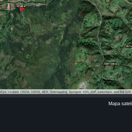
eoEye, i-cubed, USDA, USGS, AEX, Getmapping, Aerogrid, IGN, IGP, swisstopo, and the GI
Mapa satel