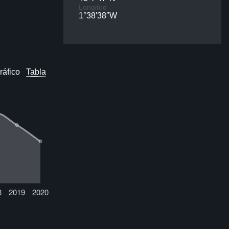
Longitud
1°38′38″W
ráfico
Tabla