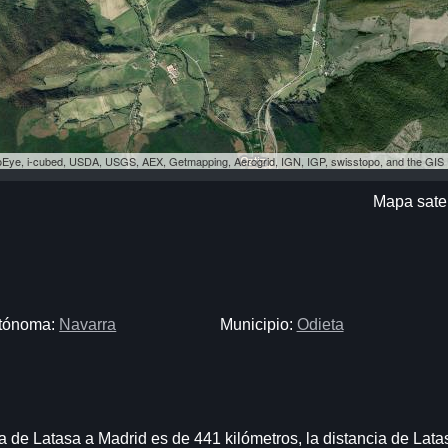
eoEye, i-cubed, USDA, USGS, AEX, Getmapping, Aerogrid, IGN, IGP, swisstopo, and the GI
Mapa satel
tónoma:
Navarra
Municipio:
Odieta
a de Latasa a Madrid es de 441 kilómetros, la distancia de Lata