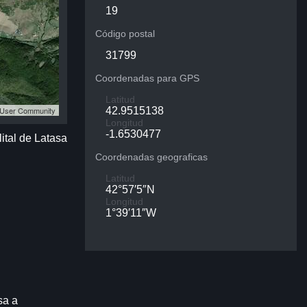
19
Código postal
31799
Coordenadas para GPS
Latitud
S User Community
42.9515138
Longitud
-1.6530477
ital de Latasa
Coordenadas geograficas
Latitud
42°57′5″N
Longitud
1°39′11″W
sa a