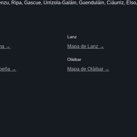
nzu, Ripa, Gascue, Urrizola-Galáin, Guenduláin, Ciáurriz, Elso
Lanz
ma →
Mapa de Lanz →
Oláibar
apeña →
Mapa de Oláibar →