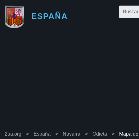
ESPAÑA
2ua.org
España
Navarra
Odieta
Mapa de