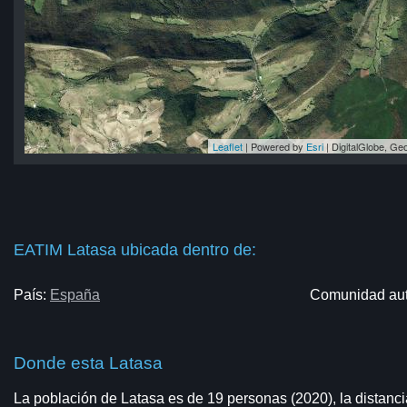
Leaflet
| Powered by
Esri
|
DigitalGlobe, G
sa
sa
sa
sa
sa
EATIM Latasa ubicada dentro de:
País:
España
Comunidad au
Donde esta Latasa
La población de Latasa es de 19 personas (2020), la distanci