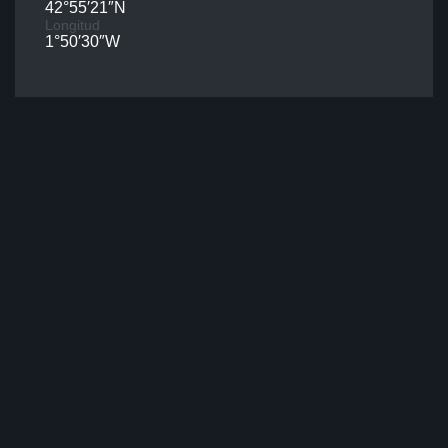
42°55′21″N
Longitud
1°50′30″W