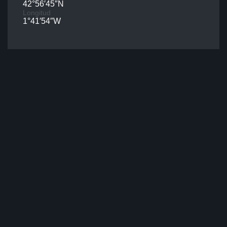
42°56′45″N
Longitud
1°41′54″W