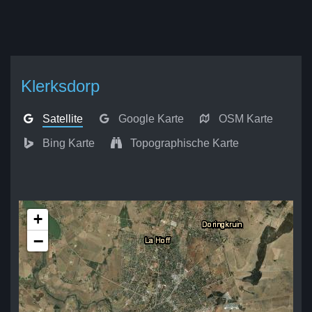
Klerksdorp
Satellite
Google Karte
OSM Karte
Bing Karte
Topographische Karte
+
−