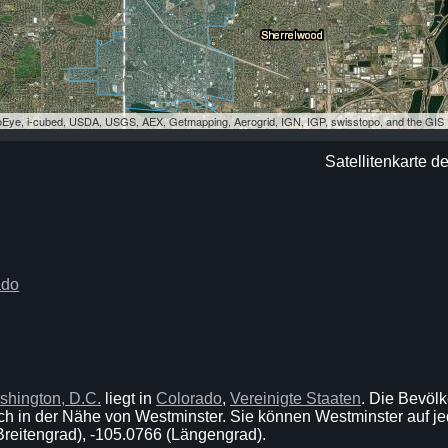
eoEye, i-cubed, USDA, USGS, AEX, Getmapping, Aerogrid, IGN, IGP, swisstopo, and the GI
Satellitenkarte d
ado
shington, D.C.
liegt in
Colorado
,
Vereinigte Staaten
. Die Bevöl
ch in der Nähe von Westminster. Sie können Westminster auf je
Breitengrad), -105.0766 (Längengrad).