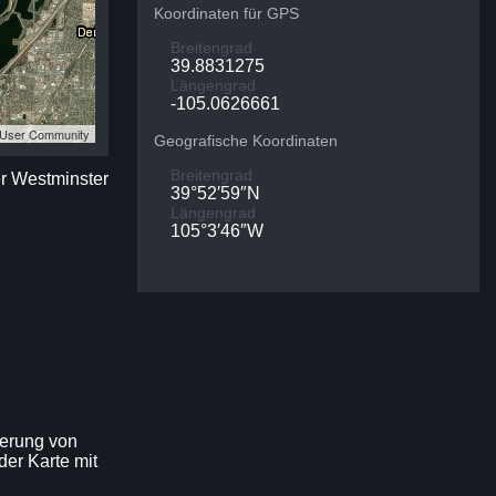
Koordinaten für GPS
Breitengrad
39.8831275
Längengrad
-105.0626661
S User Community
Geografische Koordinaten
Breitengrad
er Westminster
39°52′59″N
Längengrad
105°3′46″W
kerung von
der Karte mit