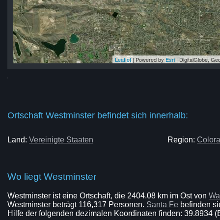
Leaflet
| Powered by
Esri
|
DigitalGlobe, G
er
er
er
er
er
Ortschaft Westminster befindet sich innerhalb:
Land:
Vereinigte Staaten
Region:
Color
Wo liegt Westminster
Westminster ist eine Ortschaft, die 2404.08 km im Ost von
Wa
Westminster beträgt 116,317 Personen.
Santa Fe
befinden si
Hilfe der folgenden dezimalen Koordinaten finden: 39.8934 (