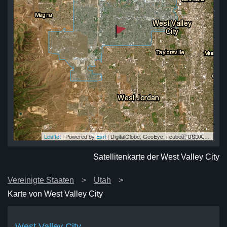
Leaflet
| Powered by
Esri
|
DigitalGlobe, GeoEye, i-cubed, USDA, USGS, AEX, Getmapping, Aerogrid, IGN, IGP, swisstopo, and the GIS User Community
ity
ity
ity
ty
ity
Satellitenkarte der West Valley City
Vereinigte Staaten
Utah
Karte von West Valley City
West Valley City