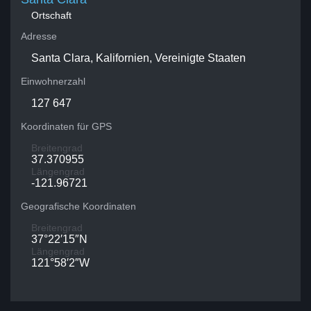
Ortschaft
Adresse
Santa Clara, Kalifornien, Vereinigte Staaten
Einwohnerzahl
127 647
Koordinaten für GPS
Breitengrad
37.370955
Längengrad
-121.96721
Geografische Koordinaten
Breitengrad
37°22′15″N
Längengrad
121°58′2″W