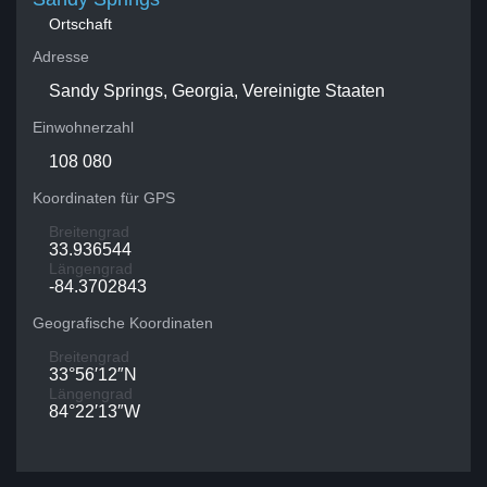
Ortschaft
Adresse
Sandy Springs, Georgia, Vereinigte Staaten
Einwohnerzahl
108 080
Koordinaten für GPS
Breitengrad
33.936544
Längengrad
-84.3702843
Geografische Koordinaten
Breitengrad
33°56′12″N
Längengrad
84°22′13″W