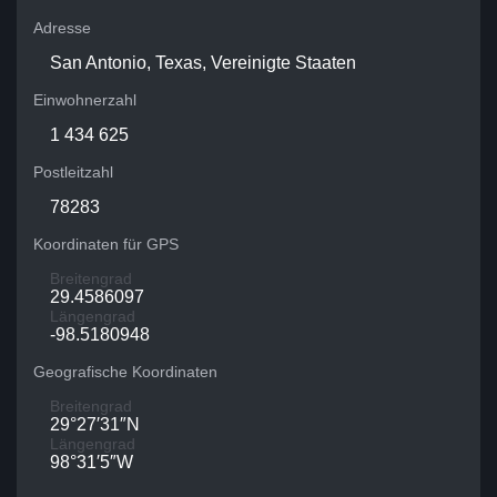
Adresse
San Antonio, Texas, Vereinigte Staaten
Einwohnerzahl
1 434 625
Postleitzahl
78283
Koordinaten für GPS
Breitengrad
29.4586097
Längengrad
-98.5180948
Geografische Koordinaten
Breitengrad
29°27′31″N
Längengrad
98°31′5″W