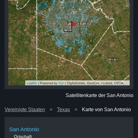
Leaflet
| Powered by
Esri
|
DigitalGlobe, GeoEye, i-cubed, USDA, USGS, AEX, Getmapping, Aerogrid, IGN, IGP, swisstopo, and the GIS User Community
io
io
io
io
io
Satellitenkarte der San Antonio
Vereinigte Staaten
Texas
Karte von San Antonio
San Antonio
Ortschaft