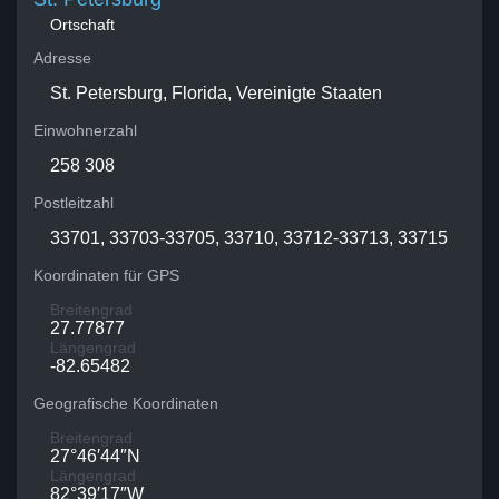
Ortschaft
Adresse
St. Petersburg, Florida, Vereinigte Staaten
Einwohnerzahl
258 308
Postleitzahl
33701, 33703-33705, 33710, 33712-33713, 33715
Koordinaten für GPS
Breitengrad
27.77877
Längengrad
-82.65482
Geografische Koordinaten
Breitengrad
27°46′44″N
Längengrad
82°39′17″W