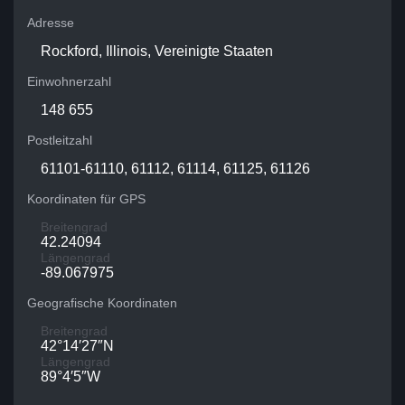
Adresse
Rockford, Illinois, Vereinigte Staaten
Einwohnerzahl
148 655
Postleitzahl
61101-61110, 61112, 61114, 61125, 61126
Koordinaten für GPS
Breitengrad
42.24094
Längengrad
-89.067975
Geografische Koordinaten
Breitengrad
42°14′27″N
Längengrad
89°4′5″W