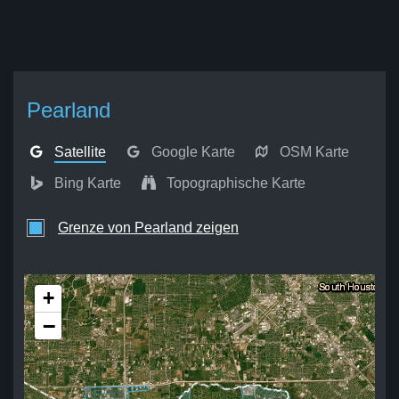
Pearland
Satellite
Google Karte
OSM Karte
Bing Karte
Topographische Karte
Grenze von Pearland zeigen
+
−