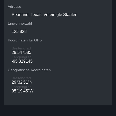
Adresse
Pearland, Texas, Vereinigte Staaten
Einwohnerzahl
125 828
Koordinaten für GPS
Breitengrad
29.547585
Längengrad
-95.329145
Geografische Koordinaten
Breitengrad
29°32′51″N
Längengrad
95°19′45″W