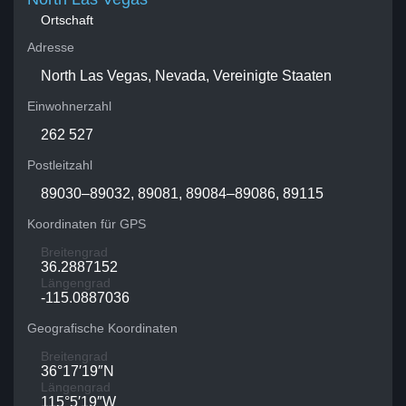
Ortschaft
Adresse
North Las Vegas, Nevada, Vereinigte Staaten
Einwohnerzahl
262 527
Postleitzahl
89030–89032, 89081, 89084–89086, 89115
Koordinaten für GPS
Breitengrad
36.2887152
Längengrad
-115.0887036
Geografische Koordinaten
Breitengrad
36°17′19″N
Längengrad
115°5′19″W