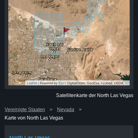
Leaflet
| Powered by
Esri
|
DigitalGlobe, GeoEye, i-cubed, USDA, USGS, AEX, Getmapping, Aerogrid, IGN, IGP, swisstopo, and the GIS User Community
as
as
as
as
as
Satellitenkarte der North Las Vegas
Vereinigte Staaten
Nevada
Karte von North Las Vegas
North Las Vegas