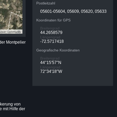
Postleitzahl
05601-05604, 05609, 05620, 05633
Koordinaten für GPS
Breitengrad
S User Community
44.2658579
Längengrad
-72.5717418
 der Montpelier
Geografische Koordinaten
Breitengrad
44°15′57″N
Längengrad
72°34′18″W
lkerung von
 mit Hilfe der