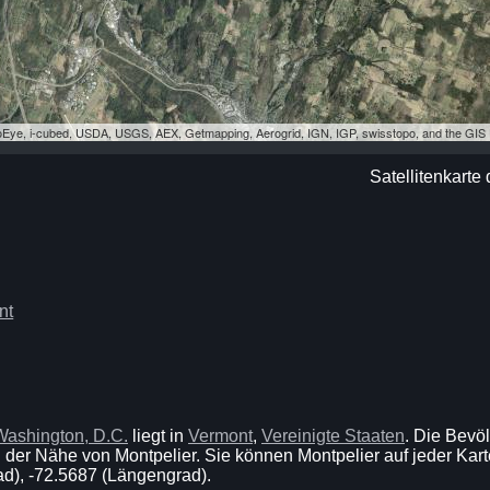
eoEye, i-cubed, USDA, USGS, AEX, Getmapping, Aerogrid, IGN, IGP, swisstopo, and the GI
Satellitenkarte
nt
Washington, D.C.
liegt in
Vermont
,
Vereinigte Staaten
. Die Bevö
 der Nähe von Montpelier. Sie können Montpelier auf jeder Karte
ad), -72.5687 (Längengrad).