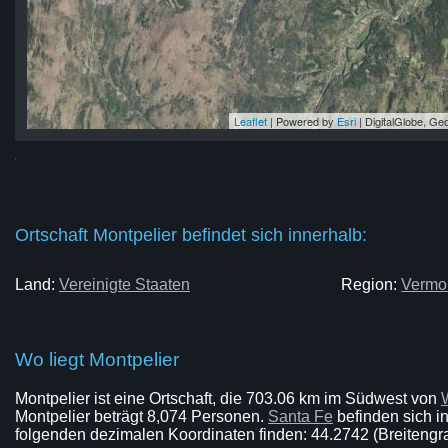
Leaflet
| Powered by
Esri
|
DigitalGlobe, G
er
er
ier
er
ier
Ortschaft Montpelier befindet sich innerhalb:
Land:
Vereinigte Staaten
Region:
Vermo
Wo liegt Montpelier
Montpelier ist eine Ortschaft, die 703.06 km im Südwest von
Montpelier beträgt 8,074 Personen.
Santa Fe
befinden sich in
folgenden dezimalen Koordinaten finden: 44.2742 (Breitengr