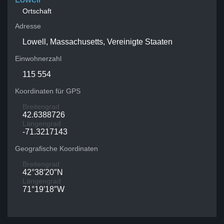
Ortschaft
Adresse
Lowell, Massachusetts, Vereinigte Staaten
Einwohnerzahl
115 554
Koordinaten für GPS
Breitengrad
42.6388726
Längengrad
-71.3217143
Geografische Koordinaten
Breitengrad
42°38′20″N
Längengrad
71°19′18″W