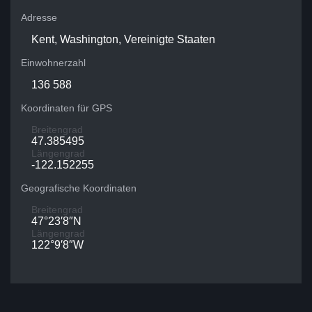
Adresse
Kent, Washington, Vereinigte Staaten
Einwohnerzahl
136 588
Koordinaten für GPS
Breitengrad
47.385495
Längengrad
-122.152255
Geografische Koordinaten
Breitengrad
47°23′8″N
Längengrad
122°9′8″W