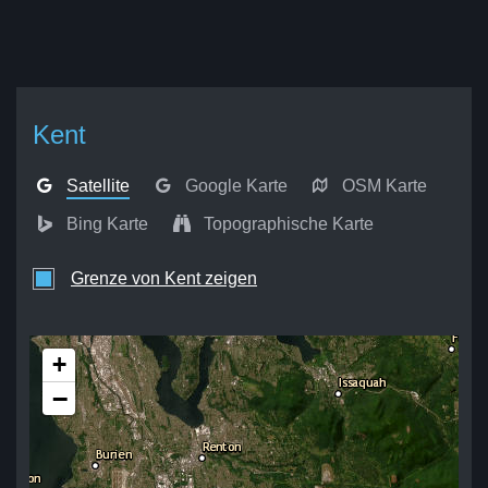
Kent
Satellite
Google Karte
OSM Karte
Bing Karte
Topographische Karte
Grenze von Kent zeigen
+
−