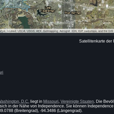
eoEye, i-cubed, USDA, USGS, AEX, Getmapping, Aerogrid, IGN, IGP, swisstopo, and the GI
Satellitenkarte de
ri
ashington, D.C.
liegt in
Missouri
,
Vereinigte Staaten
. Die Bevö
sich in der Nähe von Independence. Sie können Independence 
39.0788 (Breitengrad), -94.3486 (Längengrad).