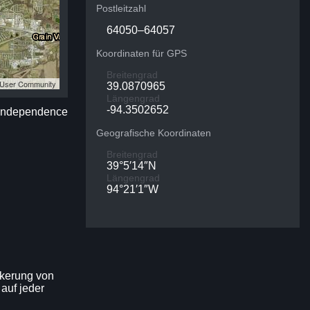
Postleitzahl
64050–64057
Koordinaten für GPS
Breitengrad
S User Community
39.0870965
Längengrad
-94.3502652
r Independence
Geografische Koordinaten
Breitengrad
39°5′14″N
Längengrad
94°21′1″W
lkerung von
auf jeder