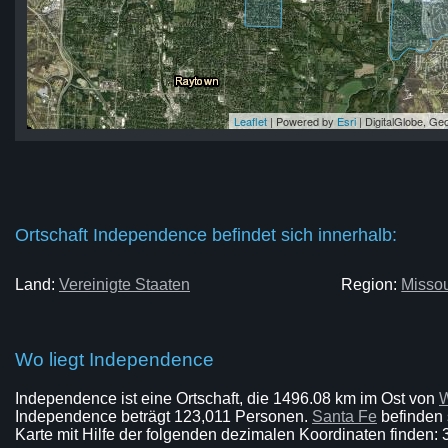
Leaflet
| Powered by
Esri
|
DigitalGlobe, G
ce
ce
ce
ce
ce
Ortschaft Independence befindet sich innerhalb:
Land:
Vereinigte Staaten
Region:
Missou
Wo liegt Independence
Independence ist eine Ortschaft, die 1496.08 km im Ost von
W
Independence beträgt 123,011 Personen.
Santa Fe
befinden 
Karte mit Hilfe der folgenden dezimalen Koordinaten finden: 