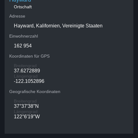
Ortschaft
Adresse
Hayward, Kalifornien, Vereinigte Staaten
Einwohnerzahl
162 954
Koordinaten für GPS
Breitengrad
37.6272889
Längengrad
-122.1052896
Geografische Koordinaten
Breitengrad
37°37′38″N
Längengrad
122°6′19″W