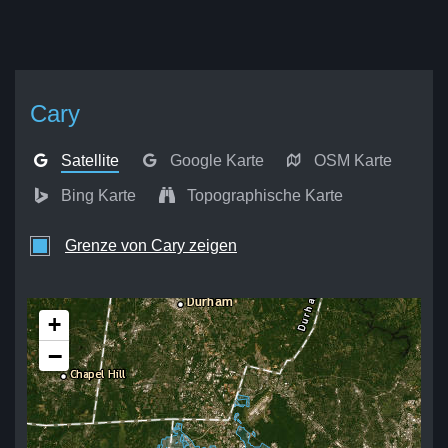
Cary
Satellite
Google Karte
OSM Karte
Bing Karte
Topographische Karte
Grenze von Cary zeigen
+
−