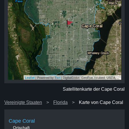
Leaflet
| Powered by
Esri
|
DigitalGlobe, GeoEye, i-cubed, USDA, USGS, AEX, Getmapping, Aerogrid, IGN, IGP, swisstopo, and the GIS User Community
al
al
al
al
al
Satellitenkarte der Cape Coral
Vereinigte Staaten
Florida
Karte von Cape Coral
Cape Coral
Ortschaft