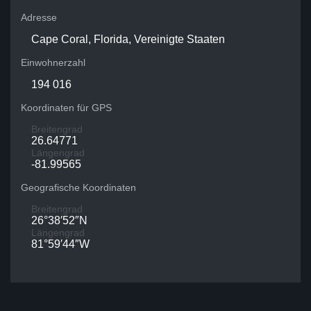
Adresse
Cape Coral, Florida, Vereinigte Staaten
Einwohnerzahl
194 016
Koordinaten für GPS
Breitengrad
26.64771
Längengrad
-81.99565
Geografische Koordinaten
Breitengrad
26°38′52″N
Längengrad
81°59′44″W