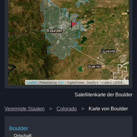
Leaflet
| Powered by
Esri
|
DigitalGlobe, GeoEye, i-cubed, USDA, USGS, AEX, Getmapping, Aerogrid, IGN, IGP, swisstopo, and the GIS User Community
er
er
er
er
er
Satellitenkarte der Boulder
Vereinigte Staaten
Colorado
Karte von Boulder
Boulder
Ortschaft