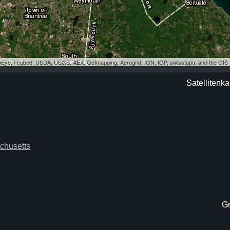
eoEye, i-cubed, USDA, USGS, AEX, Getmapping, Aerogrid, IGN, IGP, swisstopo, and the GI
Satellitenka
chusetts
Gr