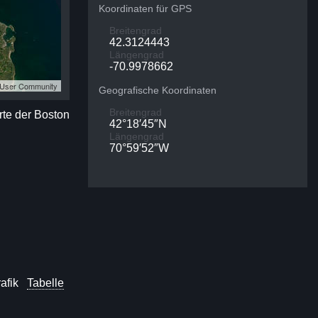
Koordinaten für GPS
Breitengrad
42.3124443
Längengrad
-70.9978662
S User Community
Geografische Koordinaten
Breitengrad
rte der Boston
42°18′45″N
Längengrad
70°59′52″W
afik
Tabelle