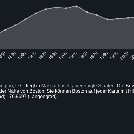
ngton, D.C.
liegt in
Massachusetts
,
Vereinigte Staaten
. Die Be
der Nähe von Boston. Sie können Boston auf jeder Karte mit Hil
ad), -70.9697 (Längengrad).