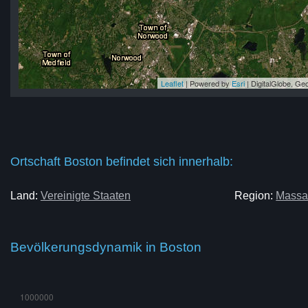
Leaflet
| Powered by
Esri
|
DigitalGlobe, G
on
on
on
on
on
Ortschaft Boston befindet sich innerhalb:
Land:
Vereinigte Staaten
Region:
Massa
Bevölkerungsdynamik in Boston