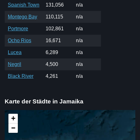
Spanish Town
131,056
n/a
Montego Bay
110,115
n/a
Portmore
102,861
n/a
Ocho Rios
16,671
n/a
Lucea
6,289
n/a
Negril
4,500
n/a
Black River
4,261
n/a
Karte der Städte in Jamaika
+
−