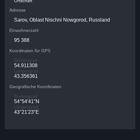
Ortschaft
Adresse
Sarov, Oblast Nischni Nowgorod, Russland
Einwohnerzahl
95 388
Koordinaten für GPS
Breitengrad
54.911308
Längengrad
43.356361
Geografische Koordinaten
Breitengrad
54°54′41″N
Längengrad
43°21′23″E