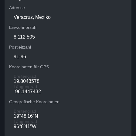
Adresse
Veracruz, Mexiko
Einwohnerzahl
8 112 505
Postleitzahl
91-96
Koordinaten für GPS
Breitengrad
19.8043578
Längengrad
-96.1447432
Geografische Koordinaten
Breitengrad
19°48′16″N
Längengrad
96°8′41″W