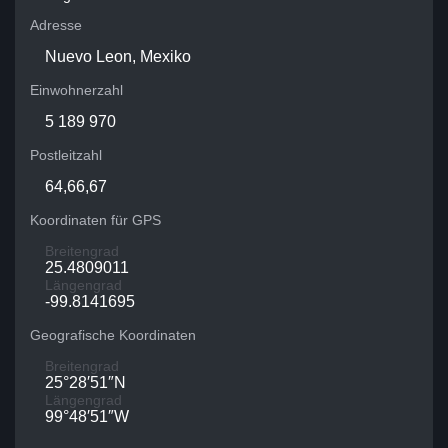
Adresse
Nuevo Leon, Mexiko
Einwohnerzahl
5 189 970
Postleitzahl
64,66,67
Koordinaten für GPS
Breitengrad
25.4809011
Längengrad
-99.8141695
Geografische Koordinaten
Breitengrad
25°28′51″N
Längengrad
99°48′51″W