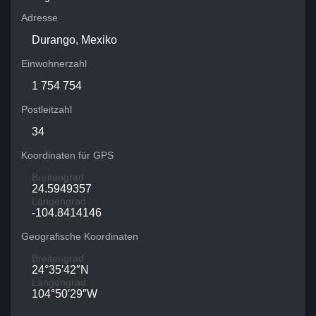
Adresse
Durango, Mexiko
Einwohnerzahl
1 754 754
Postleitzahl
34
Koordinaten für GPS
Breitengrad
24.5949357
Längengrad
-104.8414146
Geografische Koordinaten
Breitengrad
24°35′42″N
Längengrad
104°50′29″W