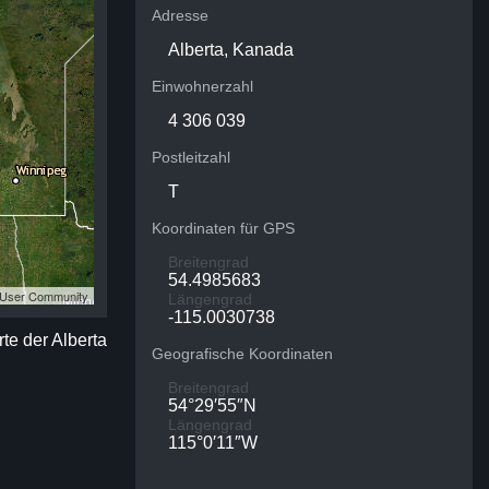
Adresse
Alberta, Kanada
Einwohnerzahl
4 306 039
Postleitzahl
T
Koordinaten für GPS
Breitengrad
54.4985683
S User Community
Längengrad
-115.0030738
rte der Alberta
Geografische Koordinaten
Breitengrad
54°29′55″N
Längengrad
115°0′11″W