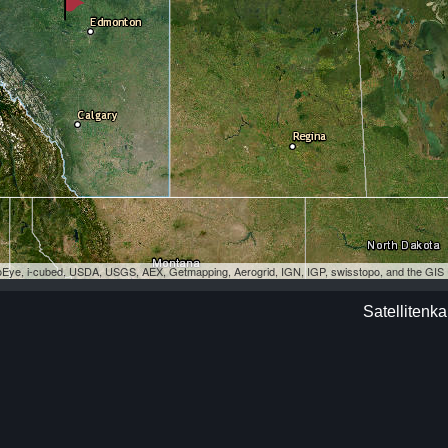
eoEye, i-cubed, USDA, USGS, AEX, Getmapping, Aerogrid, IGN, IGP, swisstopo, and the GI
Satellitenka