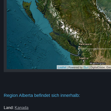
Leaflet
| Powered by
Esri
|
DigitalGlobe, G
ta
rta
rta
ta
rta
Region Alberta befindet sich innerhalb:
Land:
Kanada