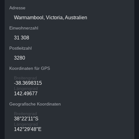
Adresse
Warrnambool, Victoria, Australien
Einwohnerzahl
31 308
Postleitzahl
3280
Koordinaten für GPS
Breitengrad
-38.3698315
Längengrad
142.49677
Geografische Koordinaten
Breitengrad
38°22′11″S
Längengrad
142°29′48″E