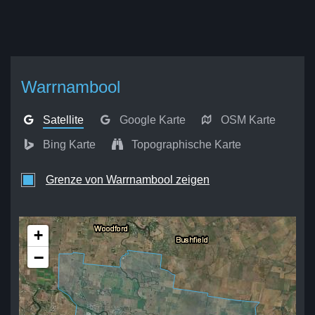
Warrnambool
Satellite
Google Karte
OSM Karte
Bing Karte
Topographische Karte
Grenze von Warrnambool zeigen
+
−